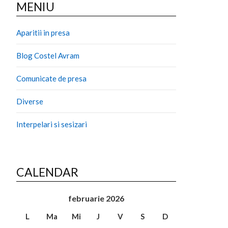
MENIU
Aparitii in presa
Blog Costel Avram
Comunicate de presa
Diverse
Interpelari si sesizari
CALENDAR
februarie 2026
L
Ma
Mi
J
V
S
D