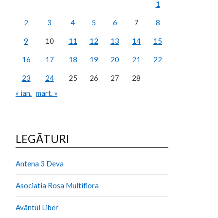
1
2
3
4
5
6
7
8
9
10
11
12
13
14
15
16
17
18
19
20
21
22
23
24
25
26
27
28
« ian.
mart. »
LEGĂTURI
Antena 3 Deva
Asociatia Rosa Multiflora
Avântul Liber