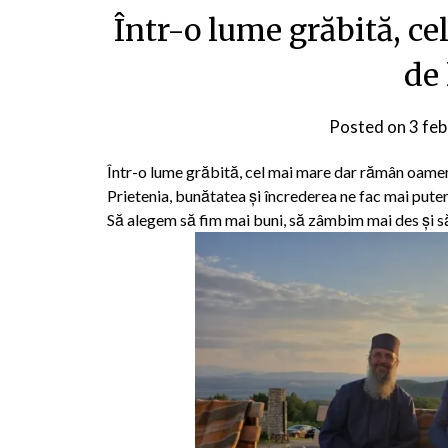
Într-o lume grăbită, c
de 
Posted on
3 feb
Într-o lume grăbită, cel mai mare dar rămân oameni
Prietenia, bunătatea și încrederea ne fac mai puter
Să alegem să fim mai buni, să zâmbim mai des și să