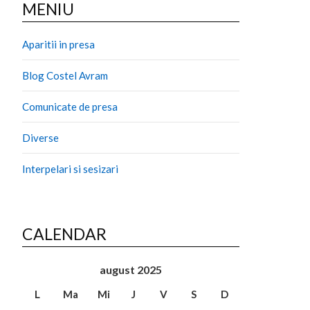
MENIU
Aparitii in presa
Blog Costel Avram
Comunicate de presa
Diverse
Interpelari si sesizari
CALENDAR
august 2025
L
Ma
Mi
J
V
S
D