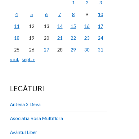
1
2
3
4
5
6
7
8
9
10
11
12
13
14
15
16
17
18
19
20
21
22
23
24
25
26
27
28
29
30
31
« iul.
sept. »
LEGĂTURI
Antena 3 Deva
Asociatia Rosa Multiflora
Avântul Liber