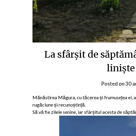
La sfârșit de săptămâ
liniște
Posted on
30 a
Mănăstirea Măgura, cu tăcerea și frumusețea ei, a
rugăciune și recunoștință.
Să vă fie zilele senine, iar sfârșitul acesta de săp