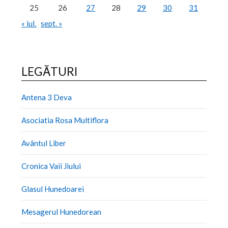
25
26
27
28
29
30
31
« iul.
sept. »
LEGĂTURI
Antena 3 Deva
Asociatia Rosa Multiflora
Avântul Liber
Cronica Vaii Jiului
Glasul Hunedoarei
Mesagerul Hunedorean