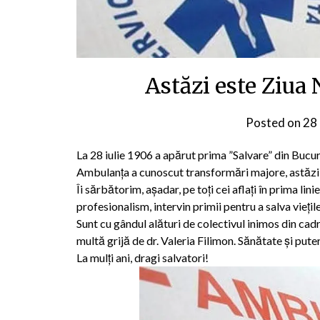
Astăzi este Ziua
Posted on
28 
La 28 iulie 1906 a apărut prima ”Salvare” din Bucure
Ambulanța a cunoscut transformări majore, astăzi f
Îi sărbătorim, așadar, pe toți cei aflați în prima lini
profesionalism, intervin primii pentru a salva viețil
Sunt cu gândul alături de colectivul inimos din cad
multă grijă de dr. Valeria Filimon. Sănătate și put
La mulți ani, dragi salvatori!