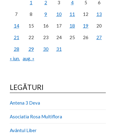
1
2
3
4
5
6
7
8
9
10
11
12
13
14
15
16
17
18
19
20
21
22
23
24
25
26
27
28
29
30
31
« iun.
aug. »
LEGĂTURI
Antena 3 Deva
Asociatia Rosa Multiflora
Avântul Liber