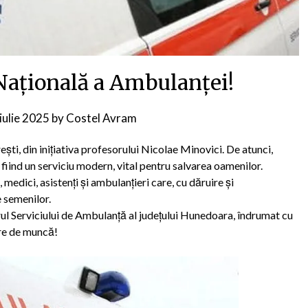
 Națională a Ambulanței!
iulie 2025
by
Costel Avram
şti, din iniţiativa profesorului Nicolae Minovici. De atunci,
iind un serviciu modern, vital pentru salvarea oamenilor.
e, medici, asistenți și ambulanțieri care, cu dăruire și
e semenilor.
rul Serviciului de Ambulanță al județului Hunedoara, îndrumat cu
ere de muncă!