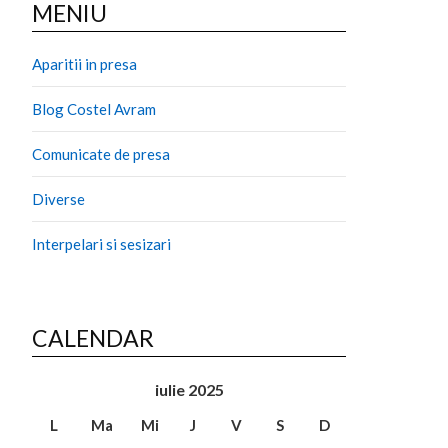
MENIU
Aparitii in presa
Blog Costel Avram
Comunicate de presa
Diverse
Interpelari si sesizari
CALENDAR
iulie 2025
L
Ma
Mi
J
V
S
D