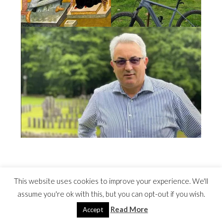
This website uses cookies to improve your experience. We'll
assume you're ok with this, but you can opt-out if you wish.
Read More
©2022 Costel Avram
Accept